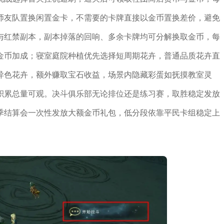
师友队置换闲置金卡，不需要的卡牌直接以金币置换差价，避免
与红禁副本，副本掉落的回响、多余卡牌均可分解换取金币，每
金币加成；寝室庭院种植优先选择短周期花卉，普通品质花卉直
异色花卉，额外赚取宝石收益，场景内隐藏彩蛋如抚摸教室灵
积累总量可观。决斗俱乐部无论排位还是练习赛，取胜稳定发放
季结算会一次性发放大额金币礼包，低分段依靠平民卡组稳定上