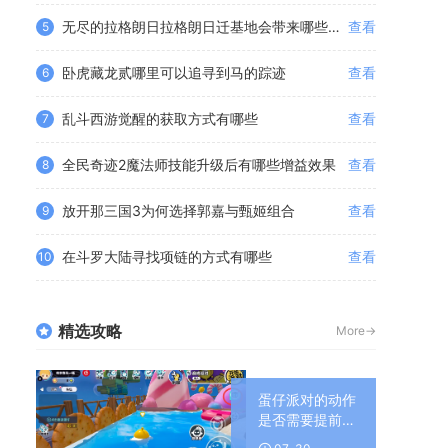
无尽的拉格朗日拉格朗日迁基地会带来哪些潜在危险
查看
5
卧虎藏龙贰哪里可以追寻到马的踪迹
查看
6
乱斗西游觉醒的获取方式有哪些
查看
7
全民奇迹2魔法师技能升级后有哪些增益效果
查看
8
放开那三国3为何选择郭嘉与甄姬组合
查看
9
在斗罗大陆寻找项链的方式有哪些
查看
10
精选攻略
More->
蛋仔派对的动作
是否需要提前练
习