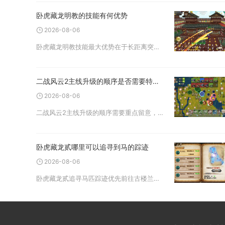
卧虎藏龙明教的技能有何优势
2026-08-06
卧虎藏龙明教技能最大优势在于长距离突进先手控制、持续流血伤害搭配破防输出，同时依托门派属性成长实现能抗能打的近战定位，单挑、副本清怪、小规模团战均有稳定发挥。整套技能链围绕突进、控制、持续伤害构建，容错率高，对
二战风云2主线升级的顺序是否需要特别注意
2026-08-06
二战风云2主线升级的顺序需要重点留意，完全顺着任务指引无脑推进容易出现资源、人口、战力三重发展瓶颈，分阶段规划建筑、部队、科技的升级节奏，才能稳定完成主线任务并最大化奖励收益。游戏前期主线任务以建造、低等级建筑
卧虎藏龙贰哪里可以追寻到马的踪迹
2026-08-06
卧虎藏龙贰追寻马匹踪迹优先前往古楼兰、山海关、药王谷三大野外地图搜寻野马，同时可借助集市交易、皇城马市、奇遇任务等途径获取各类坐骑。野外捕捉是寻访马匹最核心的方式，各类野马只会在指定野外区域刷新，其中古楼兰是综