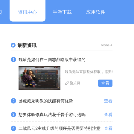
页
资讯中心
手游下载
应用软件
最新资讯
More->
魏盾是如何在三国志战略版中获得的
1
魏盾无法直接整体获取，需要集齐对应的魏
查看
聚乐网
卧虎藏龙明教的技能有何优势
查看
2
想要体验修真玩法花千骨手游可选吗
查看
3
二战风云2主线升级的顺序是否需要特别注意
查看
4