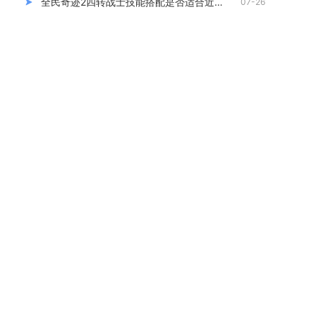
全民奇迹2四转战士技能搭配是否适合近战输出
07-26