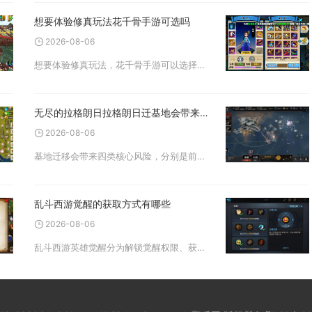
想要体验修真玩法花千骨手游可选吗
2026-08-06
想要体验修真玩法，花千骨手游可以选择，但这款游戏的修真体系偏向灵宠养成模块，并非围绕主角角色打造完整的境界突破修真路线，追求传统主角筑基、渡劫修仙体系的玩家需要提前认清玩法差异。游戏内的修真玩法独立划分在灵宠养
无尽的拉格朗日拉格朗日迁基地会带来哪些潜在危险
2026-08-06
基地迁移会带来四类核心风险，分别是前置筹备产生的资源损耗、迁移前后的防空防御漏洞、新星域未知势力带来的长期冲突、超长冷却机制锁死战略调整空间，四类隐患会互相叠加拖慢整体发育节奏，稍有疏忽就会造成舰船与资源双重亏
乱斗西游觉醒的获取方式有哪些
2026-08-06
乱斗西游英雄觉醒分为解锁觉醒权限、获取觉醒技能书两大核心部分，解锁觉醒权限依靠英雄前置养成与专属觉醒任务，觉醒技能书可通过三界平乱、各类竞技玩法、书市交易以及限时活动获取，配套养成材料同步依托日常副本与周期性玩