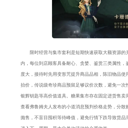
限时经营与集市套利是短期快速获取大额资源的
内，每位到店顾客具备耐心、贪婪、鉴赏三类属性，
度大，接待时先用变形咒提升商品品相，陈旧物品使
抬价，传说级奇珍商品预留足够议价次数，避免一次
银辉钥匙等高价值道具。糖果集市存在固定进货售卖
查看弗鲁姆夫人发布的小道消息预判价格走势，分散
抛售，不盲目囤积等待峰值，避免行情下跌导致货品