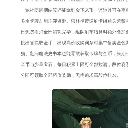
一轮社团周期结算还能拿到金飞来币，该道具可在巫
多余卡牌占用库存资源。禁林携带速刷卡组通关紫禁
日免费提灯全部消耗完毕，组队刷车结算时额外叠加
接出售换取金币，出现高价收购词条时集中售卖金色
猫、翻阅魔法史书本也能零散获取卡牌与金币，长期
金币与少量宝石，每日积累上限可全部拉满，段位赛
分即可领取全部档位奖励，无需追求高段位排名。