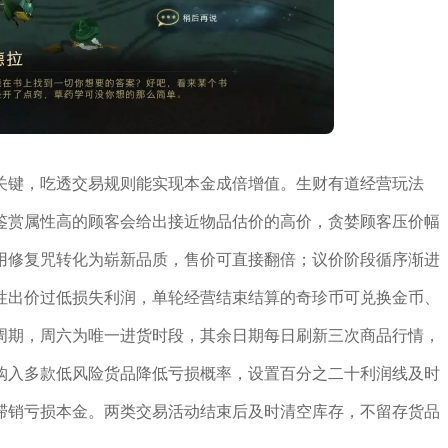
关键，吃透交易规则能实现本金成倍增值。生财有道经营玩法
鉴赏属性高的顾客会给出接近物品估价的高价，贪婪顾客压价幅
用修复咒转化为崭新品质，售价可直接翻倍；议价阶段循序渐进
性出价过低损失利润，单轮经营结束结算的奇珍币可兑换金币、
周期，周六为唯一进货时段，其余日期每日刷新三次商品行情，
购入多款低风险货品降低亏损概率，设置百分之二十利润线及时
滞销亏损本金。两类交易活动结束后及时清空库存，不留存货品