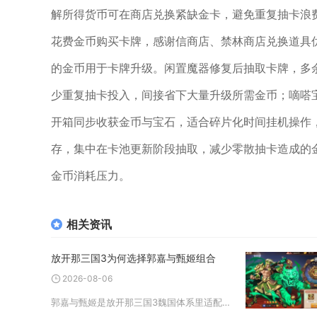
解所得货币可在商店兑换紧缺金卡，避免重复抽卡浪
花费金币购买卡牌，感谢信商店、禁林商店兑换道具
的金币用于卡牌升级。闲置魔器修复后抽取卡牌，多
少重复抽卡投入，间接省下大量升级所需金币；嘀嗒宝
开箱同步收获金币与宝石，适合碎片化时间挂机操作
存，集中在卡池更新阶段抽取，减少零散抽卡造成的
金币消耗压力。
相关资讯
放开那三国3为何选择郭嘉与甄姬组合
2026-08-06
郭嘉与甄姬是放开那三国3魏国体系里适配度拉满的黄金双核组合，这套速冻冰控流凭借技能联动的控制链、攻防互补的机制，在竞技场、魔魂塔、主线推图等主流玩法中都能稳定发挥压制力，是兼顾输出与生存的优选搭配。郭嘉作为核心