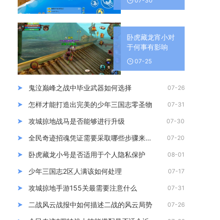
07-30
卧虎藏龙宵小对
于何事有影响
07-25
鬼泣巅峰之战中毕业武器如何选择
07-26
怎样才能打造出完美的少年三国志零圣物
07-31
攻城掠地战马是否能够进行升级
07-30
全民奇迹招魂凭证需要采取哪些步骤来制作
07-20
卧虎藏龙小号是否适用于个人隐私保护
08-01
少年三国志2区人满该如何处理
07-17
攻城掠地手游155关最需要注意什么
07-31
二战风云战报中如何描述二战的风云局势
07-26