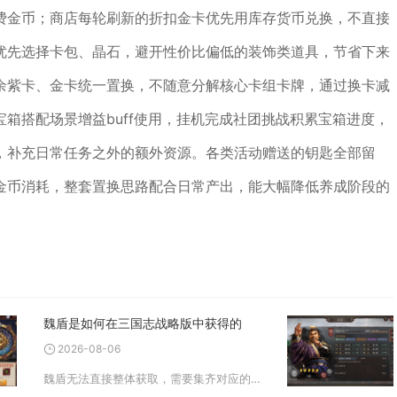
费金币；商店每轮刷新的折扣金卡优先用库存货币兑换，不直接
优先选择卡包、晶石，避开性价比偏低的装饰类道具，节省下来
余紫卡、金卡统一置换，不随意分解核心卡组卡牌，通过换卡减
箱搭配场景增益buff使用，挂机完成社团挑战积累宝箱进度，
，补充日常任务之外的额外资源。各类活动赠送的钥匙全部留
金币消耗，整套置换思路配合日常产出，能大幅降低养成阶段的
魏盾是如何在三国志战略版中获得的
2026-08-06
魏盾无法直接整体获取，需要集齐对应的魏国盾兵武将，搭配盾兵兵种战法组建而成，主流顶配虎卫魏盾由曹操、典韦、许褚三名武将构成，缺少核心武将时也能使用徐晃、郭淮、夏侯惇、满宠等武将搭建低配魏盾过渡。想要成型魏盾，首