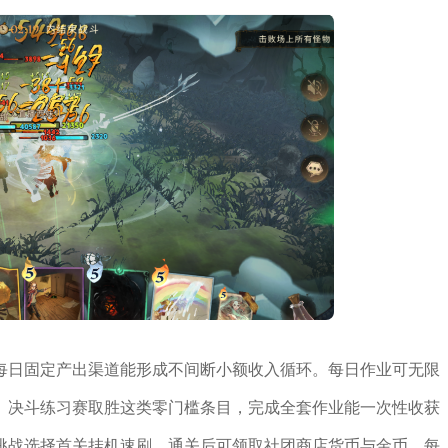
每日固定产出渠道能形成不间断小额收入循环。每日作业可无限
、决斗练习赛取胜这类零门槛条目，完成全套作业能一次性收获
挑战选择首关挂机速刷，通关后可领取社团商店货币与金币，每