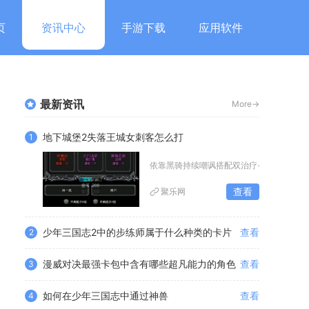
页
资讯中心
手游下载
应用软件
最新资讯
More->
地下城堡2失落王城女刺客怎么打
1
依靠黑骑持续嘲讽搭配双治疗+控制法师的
查看
聚乐网
少年三国志2中的步练师属于什么种类的卡片
查看
2
漫威对决最强卡包中含有哪些超凡能力的角色
查看
3
如何在少年三国志中通过神兽
查看
4