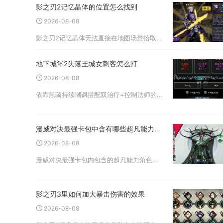
影之刃2记忆晶体的位置怎么找到
2026-08-08
影之刃2记忆晶体无法直接在地图场景拾取，主要依靠副本掉落碎片合成、悬赏任务奖励、试炼挑战以及商店刷新获取，稳定刷取点位集中在昼夜空间副本、高阶悬赏关卡与无尽试炼模式。记忆晶体是角色技能共鸣、战技进阶不可或缺的核
地下城堡2失落王城女刺客怎么打
2026-08-08
依靠黑骑持续嘲讽搭配双治疗+控制法师的标准四角色阵容，配齐免疫流血、瘟疫装备并严格调整力速比与战术阈值，即可稳定通关失落王城女刺客，无需高阶转职角色也能完成挑战。该BOSS位于失落王城坐标42,14，触发战斗时
漫威对决最强卡包中含有哪些超凡能力的角色
2026-08-08
漫威对决最强卡包内包含的超凡能力角色主要有凤凰女、暴风女、惊奇队长、洛基、奇异博士，这些角色凭借独特的超凡机制，成为众多构筑卡组中的核心选择。凤凰女拥有凤凰之力，具备重生与大范围能量灼烧能力，在对局阵亡后可以触
影之刃3里如何加大暴击伤害的效果
2026-08-08