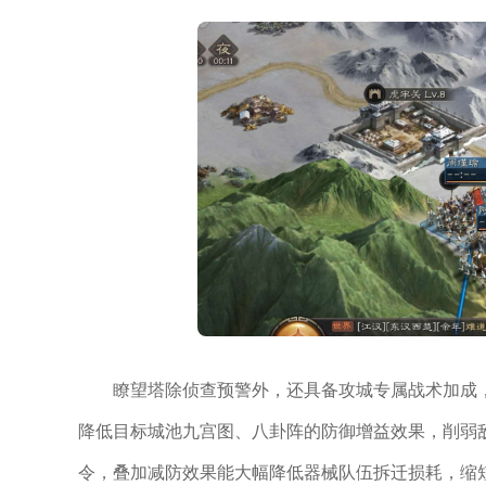
瞭望塔除侦查预警外，还具备攻城专属战术加成
降低目标城池九宫图、八卦阵的防御增益效果，削弱
令，叠加减防效果能大幅降低器械队伍拆迁损耗，缩