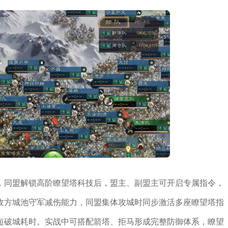
，同盟解锁高阶瞭望塔科技后，盟主、副盟主可开启专属指令，
敌方城池守军减伤能力，同盟集体攻城时同步激活多座瞭望塔指
短破城耗时。实战中可搭配箭塔、拒马形成完整防御体系，瞭望