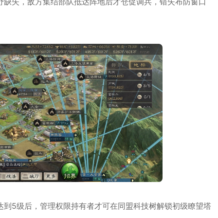
野缺失，敌方集结部队抵达阵地后才仓促调兵，错失布防窗口
达到5级后，管理权限持有者才可在同盟科技树解锁初级瞭望塔