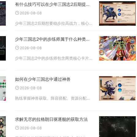
有什么技巧可以在少年三国志2后期提升战力
2026-08-08
少年三国志2后期想要稳步拉高战力，核心技巧是停止全员均衡养成，集中资源打造双核体系，深挖神兵、兵符、战法等次级系统的细节属性，补齐图鉴、宝物洗练这类容易被忽视的养成模块，依靠精细化资源分配实现战力持续突破。进入
少年三国志2中的步练师属于什么种类的卡片
2026-08-08
少年三国志2中的步练师包含两类核心卡片品类，其一为吴国阵营虹金品质辅助武将卡，其二是专属天金品质红颜职业卡片，两种卡片形态适配不同上阵体系，也是该角色贯穿游戏前中后期的核心卡牌分类定位，主流高阶养成体系里虹金凝
如何在少年三国志中通过神兽
2026-08-08
熟练掌握神兽获取、阵容搭配、资源分配与图鉴养成，合理区分上阵神兽与护佑神兽的培养方向，是依靠神兽拉开战力差距、实现副本通关与竞技场越战的核心方式。神兽系统解锁之后，不要盲目收集全部神兽分散资源，按照自身所处养成
求解无尽的拉格朗日驱逐舰的获取方法
2026-08-08