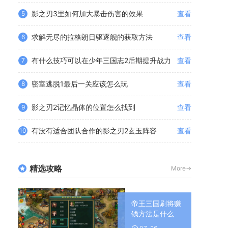
影之刃3里如何加大暴击伤害的效果
查看
5
求解无尽的拉格朗日驱逐舰的获取方法
查看
6
有什么技巧可以在少年三国志2后期提升战力
查看
7
密室逃脱1最后一关应该怎么玩
查看
8
影之刃2记忆晶体的位置怎么找到
查看
9
有没有适合团队合作的影之刃2玄玉阵容
查看
10
精选攻略
More->
帝王三国刷将赚
钱方法是什么