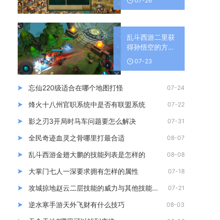
07-26
乱斗西游二里获
得孙悟空的方式
有哪些
07-23
忘仙220级适合在哪个地图打怪
07-24
烽火十八州官职系统中是否有联盟系统
07-22
影之刃3开局时马车问题要怎么解决
07-31
全民奇迹血灵之骨哪里打最合适
08-07
乱斗西游金翅大鹏的技能列表是怎样的
08-08
大掌门七人一深要求拥有怎样的属性
07-18
攻城掠地赵云二层技能的威力与其他技能相比如何
07-21
逆水寒手游天外飞财有什么技巧
08-03