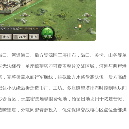
隘口、河道港口、后方资源区三层排布，隘口、关卡、山谷等单
军无法绕行，单座瞭望塔即可覆盖整片交战区域，河道与两岸港
塔，完整覆盖水面行军航线，拦截敌方水路偷袭队伍；后方高级
巴达小队绕后拆迁造币厂、工坊。多座瞭望塔排布时控制地块间
除沙盘盲区，无需密集堆砌浪费领地，预留出地块用于搭建营帐、
造瞭望塔，分散同盟资源投入，优先保障交战核心区点位全部满