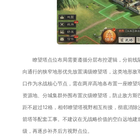
瞭望塔点位布局需要遵循分层布控逻辑，分前线
向通行的狭窄地形优先放置满级瞭望塔，这类地形敌
口作为水战核心节点，需在两岸高地各布置一座瞭望
资源地、分城集群外围布置次级瞭望塔，防止敌方斯
距不超过12格，相邻瞭望塔视野相互衔接，彻底消
箭塔等配套工事。不建议在无战略价值的空白远地建
级，再逐步补齐后方视野点位。