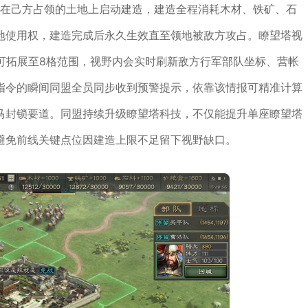
能在己方占领的土地上启动建造，建造全程消耗木材、铁矿、石
地使用权，建造完成后永久生效直至领地被敌方攻占。瞭望塔视
可拓展至8格范围，视野内会实时刷新敌方行军部队坐标、营帐
指令的瞬间同盟全员同步收到预警提示，依靠该情报可精准计算
马封锁要道。同盟持续升级瞭望塔科技，不仅能提升单座瞭望塔
避免前线关键点位因建造上限不足留下视野缺口。