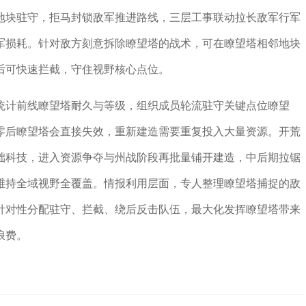
地块驻守，拒马封锁敌军推进路线，三层工事联动拉长敌军行军
军损耗。针对敌方刻意拆除瞭望塔的战术，可在瞭望塔相邻地块
后可快速拦截，守住视野核心点位。
统计前线瞭望塔耐久与等级，组织成员轮流驻守关键点位瞭望
零后瞭望塔会直接失效，重新建造需要重复投入大量资源。开荒
础科技，进入资源争夺与州战阶段再批量铺开建造，中后期拉锯
维持全域视野全覆盖。情报利用层面，专人整理瞭望塔捕捉的敌
针对性分配驻守、拦截、绕后反击队伍，最大化发挥瞭望塔带来
浪费。