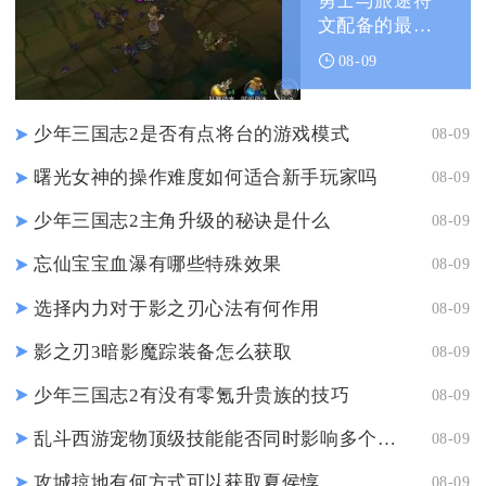
勇士与旅途符
文配备的最新
阵容怎么样
08-09
少年三国志2是否有点将台的游戏模式
08-09
曙光女神的操作难度如何适合新手玩家吗
08-09
少年三国志2主角升级的秘诀是什么
08-09
忘仙宝宝血瀑有哪些特殊效果
08-09
选择内力对于影之刃心法有何作用
08-09
影之刃3暗影魔踪装备怎么获取
08-09
少年三国志2有没有零氪升贵族的技巧
08-09
乱斗西游宠物顶级技能能否同时影响多个敌人
08-09
攻城掠地有何方式可以获取夏侯惇
08-09