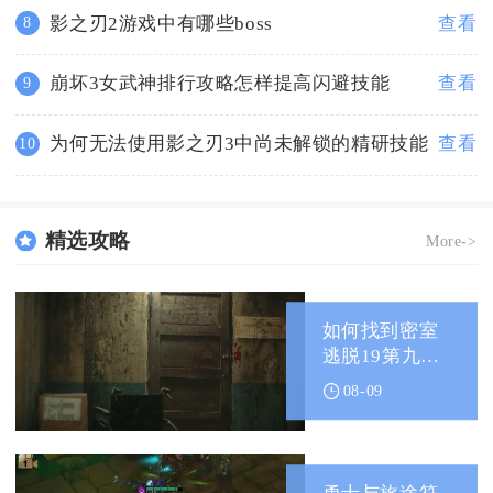
影之刃2游戏中有哪些boss
查看
8
崩坏3女武神排行攻略怎样提高闪避技能
查看
9
为何无法使用影之刃3中尚未解锁的精研技能
查看
10
精选攻略
More->
如何找到密室
逃脱19第九关
的出口
08-09