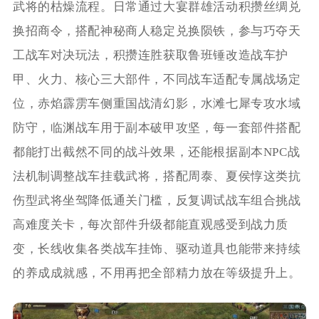
武将的枯燥流程。日常通过大宴群雄活动积攒丝绸兑
换招商令，搭配神秘商人稳定兑换陨铁，参与巧夺天
工战车对决玩法，积攒连胜获取鲁班锤改造战车护
甲、火力、核心三大部件，不同战车适配专属战场定
位，赤焰霹雳车侧重国战清幻影，水滩七犀专攻水域
防守，临渊战车用于副本破甲攻坚，每一套部件搭配
都能打出截然不同的战斗效果，还能根据副本NPC战
法机制调整战车挂载武将，搭配周泰、夏侯惇这类抗
伤型武将坐驾降低通关门槛，反复调试战车组合挑战
高难度关卡，每次部件升级都能直观感受到战力质
变，长线收集各类战车挂饰、驱动道具也能带来持续
的养成成就感，不用再把全部精力放在等级提升上。