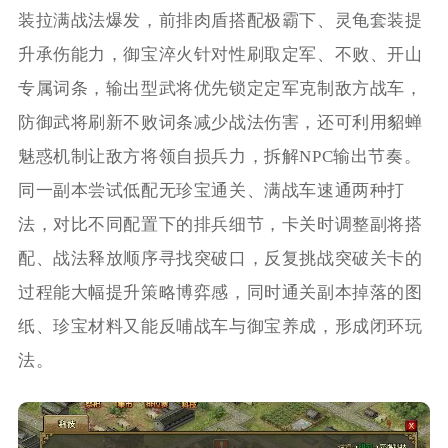
装拉满战法爆发，前排肉盾搭配极霸下、灵龟套装提
升承伤能力，御宝淬火针对性刷取定军、不败、开山
专属词条，输出型武将优先锁定定军克制敌方战车，
防御武将刷新不败词条减少战法伤害，还可利用貂蝉
魅惑机制让敌方将领自损兵力，拆解NPC输出节奏。
同一副本尝试低配无珍宝通关、满战车速通两种打
法，对比不同配置下的排兵细节，卡关时调整副将搭
配、战法释放顺序寻找突破口，反复挑战突破关卡的
过程能大幅提升策略博弈感，同时通关副本掉落的图
纸、珍宝材料又能反哺战车与御宝养成，形成闭环玩
法。