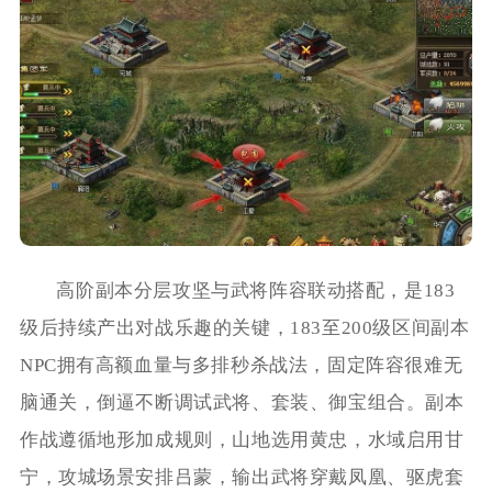
高阶副本分层攻坚与武将阵容联动搭配，是183
级后持续产出对战乐趣的关键，183至200级区间副本
NPC拥有高额血量与多排秒杀战法，固定阵容很难无
脑通关，倒逼不断调试武将、套装、御宝组合。副本
作战遵循地形加成规则，山地选用黄忠，水域启用甘
宁，攻城场景安排吕蒙，输出武将穿戴凤凰、驱虎套