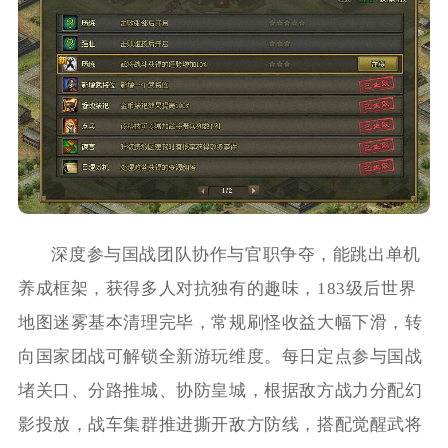
深度参与国战团队协作与官职争夺，能跳出单机
养成框架，获得多人对抗独有的趣味，183级后世界
地图迷雾基本清理完毕，常规刷怪收益大幅下滑，转
向国家团战可解锁全新游玩维度。每日定点参与国战
堵关口、分路推城、协防皇城，根据敌方战力分配幻
影投放，战车集群推进撕开敌方防线，搭配觉醒武将