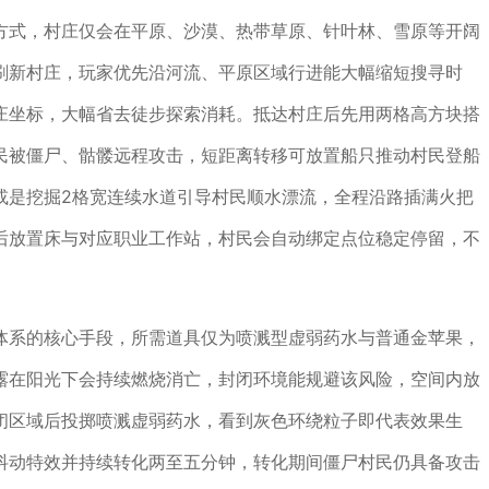
方式，村庄仅会在平原、沙漠、热带草原、针叶林、雪原等开阔
刷新村庄，玩家优先沿河流、平原区域行进能大幅缩短搜寻时
庄坐标，大幅省去徒步探索消耗。抵达村庄后先用两格高方块搭
民被僵尸、骷髅远程攻击，短距离转移可放置船只推动村民登船
或是挖掘2格宽连续水道引导村民顺水漂流，全程沿路插满火把
后放置床与对应职业工作站，村民会自动绑定点位稳定停留，不
体系的核心手段，所需道具仅为喷溅型虚弱药水与普通金苹果，
露在阳光下会持续燃烧消亡，封闭环境能规避该风险，空间内放
闭区域后投掷喷溅虚弱药水，看到灰色环绕粒子即代表效果生
抖动特效并持续转化两至五分钟，转化期间僵尸村民仍具备攻击