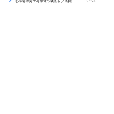
怎样选择勇士与旅途战魂的符文搭配
07-23