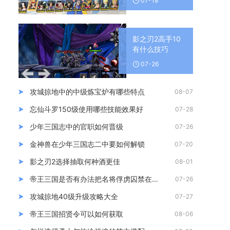
07-18
影之刃2高手10
有什么技巧
07-26
攻城掠地中的中级炼宝炉有哪些特点
08-07
忘仙斗罗150级使用哪些技能效果好
07-28
少年三国志中的官职如何晋级
07-26
金神兽在少年三国志二中要如何解锁
07-20
影之刃2选择抽取何种酒更佳
08-01
帝王三国是否有办法把名将俘虏囚禁在基地
07-26
攻城掠地40级升级攻略大全
07-27
帝王三国招贤令可以如何获取
08-06