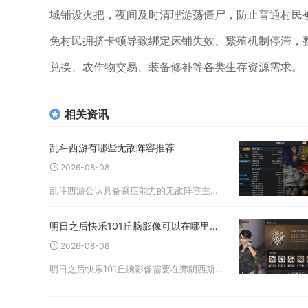
域铺设火把，夜间及时清理游荡僵尸，防止普通村民
免村民拥挤卡顿导致绑定床铺失效、繁殖机制停滞，
兑换、农作物交易、装备修补等各类生存资源需求。
相关资讯
乱斗西游有哪些无敌阵容推荐
2026-08-08
乱斗西游公认具备碾压能力的无敌阵容主要分为三套，分别是地藏菩萨+铁扇公主+哪吒均衡续航流、金角大王+赤虎鲨+哪吒物理爆发菜刀队、牛魔王+禺狨王+铁扇公主法术持续输出阵容，三套阵容分别适配排行榜对战、篝火夜话、闯
明日之后快乐101丘脑影像可以在哪里观赏
2026-08-08
明日之后快乐101丘脑影像需要在弗朗西斯所在的调查区域进行观赏，抵达快乐101市政厅旁的临时调查据点，找到NPC弗朗西斯即可触发丘脑影像相关交互，读取收集到的丘脑信息，观看完整丘脑影像。想要顺利观看丘脑影像，不