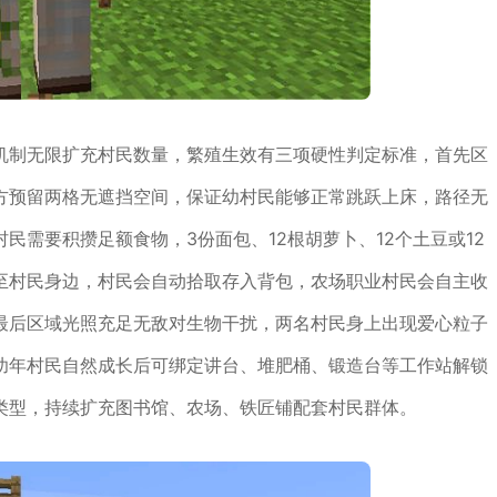
机制无限扩充村民数量，繁殖生效有三项硬性判定标准，首先区
方预留两格无遮挡空间，保证幼村民能够正常跳跃上床，路径无
民需要积攒足额食物，3份面包、12根胡萝卜、12个土豆或12
至村民身边，村民会自动拾取存入背包，农场职业村民会自主收
最后区域光照充足无敌对生物干扰，两名村民身上出现爱心粒子
幼年村民自然成长后可绑定讲台、堆肥桶、锻造台等工作站解锁
类型，持续扩充图书馆、农场、铁匠铺配套村民群体。