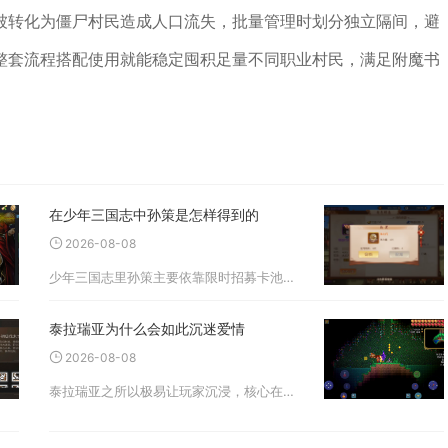
被转化为僵尸村民造成人口流失，批量管理时划分独立隔间，避
整套流程搭配使用就能稳定囤积足量不同职业村民，满足附魔书
在少年三国志中孙策是怎样得到的
2026-08-08
少年三国志里孙策主要依靠限时招募卡池、赛季三顾茅庐兑换、多渠道碎片收集合成三种途径获取，零氪玩家可长期攒碎片合成，有元宝储备的玩家能借助活动快速拿到完整武将。招募系统是直接获取完整孙策最快捷的渠道，游戏会定期上
泰拉瑞亚为什么会如此沉迷爱情
2026-08-08
泰拉瑞亚之所以极易让玩家沉浸，核心在于游戏搭建了一套可自由调控节奏、奖励持续反馈的闭环玩法，兼具沙盒创造的松弛感与冒险闯关的目标驱动力，能够长期抓住玩家注意力。游戏摒弃固定主线任务，不会强制规定游玩路线，冒险者