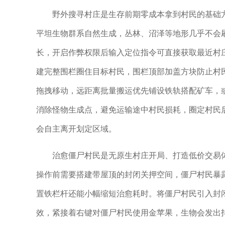
野外搜寻村庄是生存前期零成本拿到村民的基础
平坦生物群系自然生成，丛林、沼泽等地形几乎不会
长，开启作弊权限后输入定位指令可直接获取最近村
建完整围栏圈住目标村民，围栏顶部加盖方块防止村
拖拽移动，远距离批量搬运优先铺设铁轨搭配矿车，
消除怪物生成点，避免运输途中村民损耗，圈定村民
会自主离开划定区域。
治愈僵尸村民是无原生村庄开局、打造低价交易
操作前需要搭建带屋顶的封闭关押空间，僵尸村民暴
置铁栏杆还能小幅缩短治愈耗时。将僵尸村民引入封
效，紧接着右键对僵尸村民使用金苹果，生物会发出