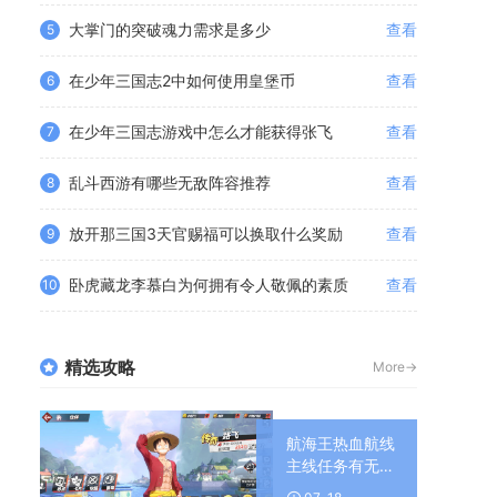
大掌门的突破魂力需求是多少
查看
5
在少年三国志2中如何使用皇堡币
查看
6
在少年三国志游戏中怎么才能获得张飞
查看
7
乱斗西游有哪些无敌阵容推荐
查看
8
放开那三国3天官赐福可以换取什么奖励
查看
9
卧虎藏龙李慕白为何拥有令人敬佩的素质
查看
10
精选攻略
More->
航海王热血航线
主线任务有无时
限要求