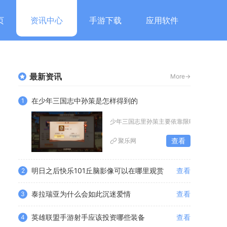
页
资讯中心
手游下载
应用软件
最新资讯
More->
在少年三国志中孙策是怎样得到的
1
少年三国志里孙策主要依靠限时招募卡池、
查看
聚乐网
明日之后快乐101丘脑影像可以在哪里观赏
查看
2
泰拉瑞亚为什么会如此沉迷爱情
查看
3
英雄联盟手游射手应该投资哪些装备
查看
4