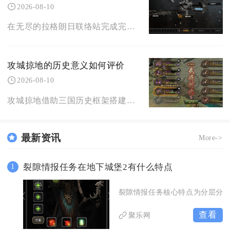
2026-08-10
在无尽的拉格朗日联络站完成完整贸易沟通，核心逻辑为先获取站点使用权、搭建稳定停靠通道，再分
攻城掠地的历史意义如何评价
2026-08-10
攻城掠地借助三国历史框架搭建策略对战体系，兼顾历史文化科普价值与游戏娱乐属性，不能完全等同
最新资讯
More->
裂隙情报任务在地下城堡2有什么特点
1
裂隙情报任务核心特点为分层分
查看
聚乐网