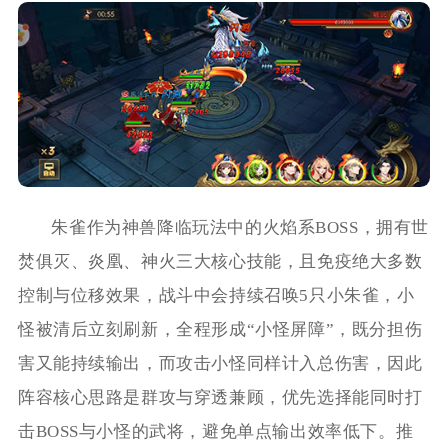
朱雀作为神兽降临玩法中的火焰系BOSS，拥有世
焚俱灭、炎凰、神火三大核心技能，且免疫绝大多数
控制与位移效果，战斗中会持续召唤5只小朱雀，小
怪被清后立刻刷新，全程形成“小怪屏障”，既分担伤
害又能持续输出，而攻击小怪同样计入总伤害，因此
阵容核心思路是群攻与穿透兼顾，优先选择能同时打
击BOSS与小怪的武将，避免单点输出效率低下。推