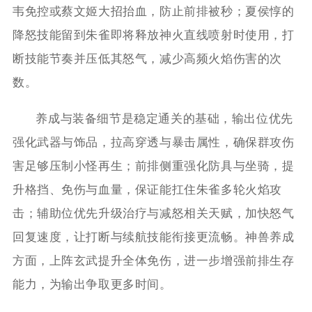
韦免控或蔡文姬大招抬血，防止前排被秒；夏侯惇的
降怒技能留到朱雀即将释放神火直线喷射时使用，打
断技能节奏并压低其怒气，减少高频火焰伤害的次
数。
养成与装备细节是稳定通关的基础，输出位优先
强化武器与饰品，拉高穿透与暴击属性，确保群攻伤
害足够压制小怪再生；前排侧重强化防具与坐骑，提
升格挡、免伤与血量，保证能扛住朱雀多轮火焰攻
击；辅助位优先升级治疗与减怒相关天赋，加快怒气
回复速度，让打断与续航技能衔接更流畅。神兽养成
方面，上阵玄武提升全体免伤，进一步增强前排生存
能力，为输出争取更多时间。