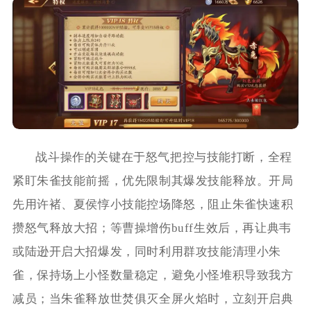
战斗操作的关键在于怒气把控与技能打断，全程
紧盯朱雀技能前摇，优先限制其爆发技能释放。开局
先用许褚、夏侯惇小技能控场降怒，阻止朱雀快速积
攒怒气释放大招；等曹操增伤buff生效后，再让典韦
或陆逊开启大招爆发，同时利用群攻技能清理小朱
雀，保持场上小怪数量稳定，避免小怪堆积导致我方
减员；当朱雀释放世焚俱灭全屏火焰时，立刻开启典