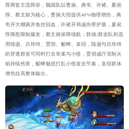
荐两套主流阵容，魏国队以曹操、典韦、许褚、夏侯
惇、蔡文姬为核心，曹操大招提供40%物理增伤，典
韦开大嘲讽并免控回血，许褚开局减伤带护盾，夏侯
惇降怒限制爆发，蔡文姬保障续航；群雄/群攻队则选
用陆逊、吕玲绮、贾诩、貂蝉、袁绍，陆逊与吕玲绮
的穿透群攻可同时打击朱雀与小怪，贾诩减疗克制火
焰持续伤害，貂蝉魅惑打乱小怪攻击节奏，袁绍群体
增伤拉高整体输出。