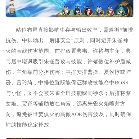
站位布局直接影响生存与输出效率，需遵循“前排
抗伤、中排输出、后排安全”原则，同时避开朱雀神
火的直线伤害范围。前排放置典韦、许褚与主角，典
韦居中嘲讽吸引朱雀普攻与技能，许褚侧位补护盾减
伤，主角靠前分担伤害；中排安排曹操、夏侯惇或陆
逊、吕玲绮，中排位置既能保证群攻技能命中BOSS
与小怪，又不会被朱雀全屏技能瞬间秒杀；后排将蔡
文姬、贾诩等辅助放在角落，远离朱雀火焰喷射方
向，避免被世焚俱灭的高额AOE伤害波及，同时确保
辅助技能稳定释放。