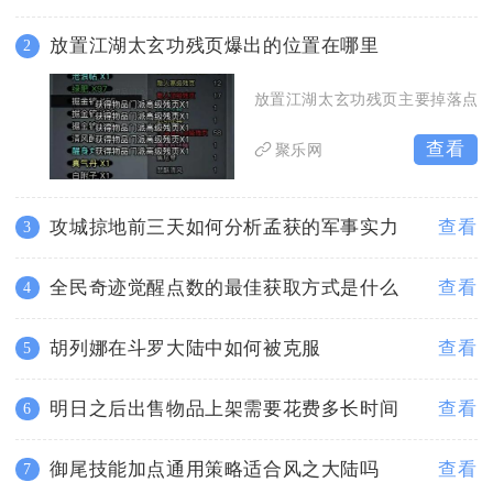
放置江湖太玄功残页爆出的位置在哪里
2
放置江湖太玄功残页主要掉落点
查看
聚乐网
攻城掠地前三天如何分析孟获的军事实力
查看
3
全民奇迹觉醒点数的最佳获取方式是什么
查看
4
胡列娜在斗罗大陆中如何被克服
查看
5
明日之后出售物品上架需要花费多长时间
查看
6
御尾技能加点通用策略适合风之大陆吗
查看
7