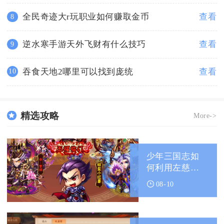
全民奇迹大r玩职业如何赚取金币
查看
8
逆水寒手游天外飞财有什么技巧
查看
9
吞食天地2哪里可以找到庞统
查看
10
精选攻略
More->
少年三国志如
何利用左慈打
造强大的群雄
08-10
阵容