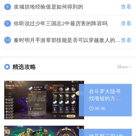
攻城掠地经验值是如何得到的
查看
8
你听说过少年三国志2中最厉害的阵容吗
查看
9
秦时明月手游章邯技能是否可以穿越敌人的防御
查看
10
精选攻略
More->
在斗罗大陆寻
找项链的方式
有哪些
08-06