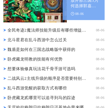
放开那三国3为
何选择郭嘉与
甄姬组合
08-06
全民奇迹2魔法师技能升级后有哪些增益效果
08-06
北斗星君在乱斗西游中怎么过关
08-06
魏盾是如何在三国志战略版中获得的
08-06
卧虎藏龙明教的技能有何优势
08-06
想要体验修真玩法花千骨手游可选吗
08-06
二战风云2主线升级的顺序是否需要特别注意
08-06
乱斗西游觉醒的获取方式有哪些
08-06
卧虎藏龙贰哪里可以追寻到马的踪迹
08-06
无尽的拉格朗日拉格朗日迁基地会带来哪些潜在危险
08-06