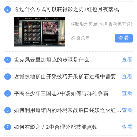
通过什么方式可以获得影之刃3红包月夜落枫
2
获取影之刃3红包月夜落枫可通过
查看
聚乐网
坦克风云里加坦克的步骤是什么
查看
3
攻城掠地矿山开采技巧开采矿石过程中需要注意哪些环保问题
查看
4
平民在少年三国志2中该如何与群雄争霸
查看
5
如何利用道馆内的环境来战胜口袋妖怪火红四大天王
查看
6
如何在影之刃2中合理分配技能点数
查看
7