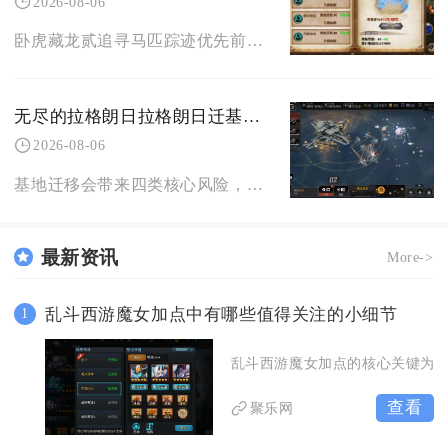
2026-08-06
卧虎藏龙贰追寻马匹踪迹优先前往古楼兰、山海关、药王谷三大野外地图搜寻野马，同时可借助集市交
无尽的拉格朗日拉格朗日迁基地会带来哪些潜在危险
2026-08-06
基地迁移会带来四类核心风险，分别是前置筹备产生的资源损耗、迁移前后的防空防御漏洞、新星域未
最新资讯
More->
乱斗西游魔女加点中有哪些值得关注的小细节
1
乱斗西游魔女加点的核心关键为
查看
聚乐网