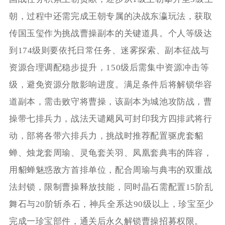
朝，过程中还需完成王朝专属的决战东瀛玩法，获取
传国玉玺作为挑战曹操副本的关键道具。个人等级达
到174级则要依托日常任务、迷雾探索、副本征战与
资源合理调配稳步提升，150级后需集中资源冲击等
级，避免资源分散影响进度。满足条件后将解锁华容
道副本，需击败守将曹操，该副本为城池攻防战，曹
操带七排兵力，战法天谴飓风可封印我方四排武将行
动，部将各带六排兵力，挑战时推荐配置驱虎套貂
蝉、烛龙套周瑜、灵龟套关羽、凤凰套典韦的阵容，
用貂蝉魅惑敌方首排单位，配合周瑜与典韦的双重战
法封锁，限制曹操释放技能，同时晶石需配置15阶乱
舞石与20阶斩杀石，神兵全系达90级以上，珍宝至少
完成一珍宝部件，通关后永久解锁曹操招募权限。