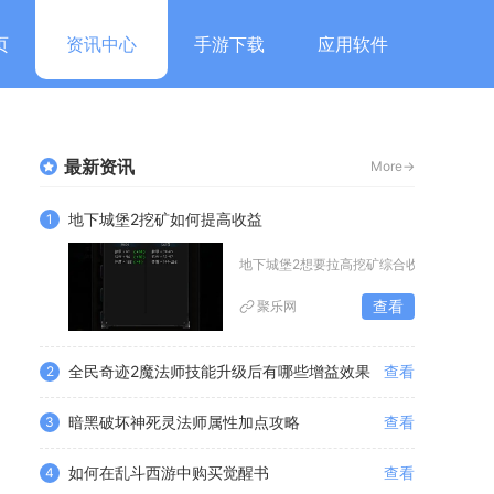
页
资讯中心
手游下载
应用软件
最新资讯
More->
地下城堡2挖矿如何提高收益
1
地下城堡2想要拉高挖矿综合收益，核心思
查看
聚乐网
全民奇迹2魔法师技能升级后有哪些增益效果
查看
2
暗黑破坏神死灵法师属性加点攻略
查看
3
如何在乱斗西游中购买觉醒书
查看
4