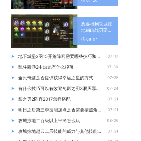
07-20
想要得到攻城掠
地崩山战刃要怎
么做
08-04
地下城堡2图15开荒阵容需要哪些技巧和策略
07-17
乱斗西游2中烛龙有什么掉落
07-30
全民奇迹是否提供获得幸运之星的方式
07-25
有什么技巧可以有效避免影之刃3泯灭罪恶裂缝的攻击
07-24
影之刃2阵容2017怎样搭配
07-21
明日之后第三季技能加点是否需要按照角色定制选择
07-21
攻城掠地二百级以上平民怎么玩
08-06
攻城掠地赵云二层技能的威力与其他技能相比如何
07-21