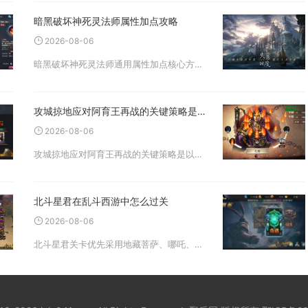
暗黑破坏神死灵法师属性加点攻略
2026-08-06
暗黑破坏神死灵法师通用属性加点核心方案：力量仅满足装备需求，敏捷普通玩法不点、硬核格挡流堆至75%格挡阈值，所有剩余属性点全部投入体力，精力全程不点，该分配逻辑适配召唤、骨系、毒素三大主流死灵流派，是兼顾开荒容
攻城掠地应对阿育王再战的关键策略是什么
2026-08-06
攻城掠地应对阿育王再战的关键策略是以机制理解为基础，优先完成附属国王劝服、合理规划城墙稳固值积累，搭配适配武将套装体系，灵活切换交涉与作战选择，把控战法释放节奏，同步协调战车、阵法形成攻防联动，避免无脑强攻造成
北斗星君在乱斗西游中怎么过关
2026-08-06
北斗星君关卡优先采用地藏菩萨、哪吒、金角大王的一肉双输出标准阵容，搭配防御、减益、增伤类核心经文，调整英雄站位把控输出节奏，优先集火敌方爆发型单位，即可稳定通关封神路北斗星君关卡，该套方案适配低中高各类养成度英