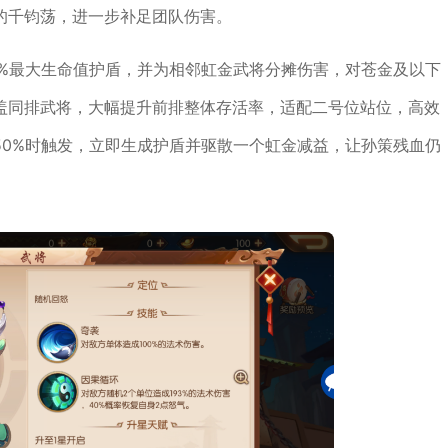
的千钧荡，进一步补足团队伤害。
0%最大生命值护盾，并为相邻虹金武将分摊伤害，对苍金及以下
盖同排武将，大幅提升前排整体存活率，适配二号位站位，高效
50%时触发，立即生成护盾并驱散一个虹金减益，让孙策残血仍