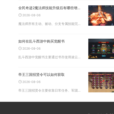
全民奇迹2魔法师技能升级后有哪些增益效果
2026-08-06
魔法师所有主动、被动、分支专属技能完成等级提升后，会同步获得基础伤害增幅、负面状态强化、技能机制优化、生存能力提升、团队buff增益、被动永久属性加成六大类收益，不同技能的增益偏向清晰，输出、控场、自保、辅助四
如何在乱斗西游中购买觉醒书
2026-08-06
乱斗西游中觉醒书主要通过书市使用凌云璧购买，同时可以借助各类玩法积累凌云璧，搭配限时商店、周期玩法兑换渠道补齐所需觉醒书，是定向收集目标技能书最高效的方式。想要完成购买操作，首先要解锁书市入口，英雄满足45级五
帝王三国招贤令可以如何获取
2026-08-06
帝王三国招贤令主要依靠日常任务、军团商店兑换、各类限时活动、商城礼包以及国战战功奖励五大渠道获取，零氪玩家可以依靠稳定日常持续积攒，付费玩家可借助礼包快速补充，合理搭配多条渠道能够大幅加快武将招募资源的积累速度