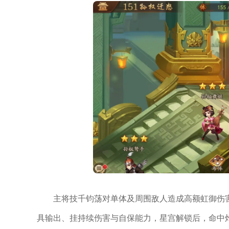
主将技千钧荡对单体及周围敌人造成高额虹御伤
具输出、挂持续伤害与自保能力，星宫解锁后，命中灼