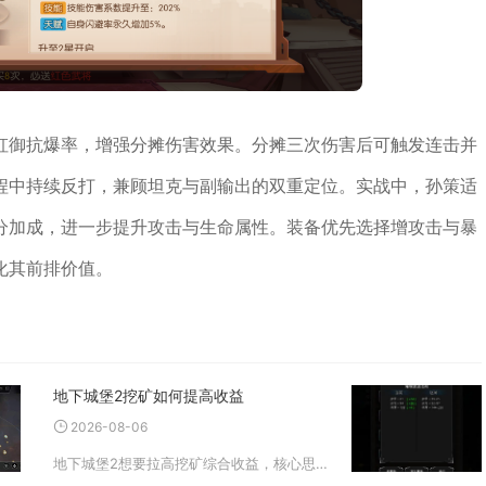
虹御抗爆率，增强分摊伤害效果。分摊三次伤害后可触发连击并
程中持续反打，兼顾坦克与副输出的双重定位。实战中，孙策适
分加成，进一步提升攻击与生命属性。装备优先选择增攻击与暴
化其前排价值。
地下城堡2挖矿如何提高收益
2026-08-06
地下城堡2想要拉高挖矿综合收益，核心思路是匹配当前进度选择最优矿图、优化负重队伍配置、遵循矿点产出机制规划挖掘路线，同时兼顾野外采集与庄园工匠生产，减少资源浪费，稳定提升矿石、稀有材料与金币的整体获取量。挖矿队