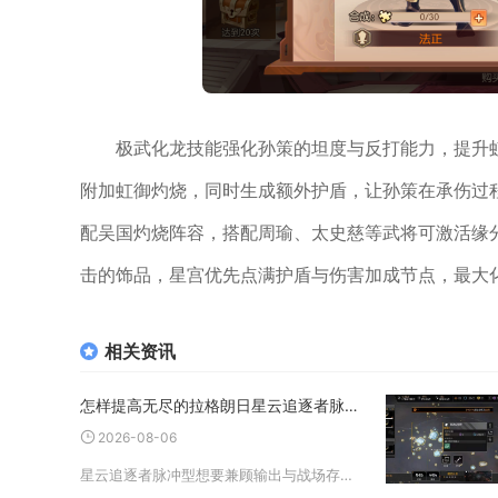
极武化龙技能强化孙策的坦度与反打能力，提升
附加虹御灼烧，同时生成额外护盾，让孙策在承伤过
配吴国灼烧阵容，搭配周瑜、太史慈等武将可激活缘
击的饰品，星宫优先点满护盾与伤害加成节点，最大
相关资讯
怎样提高无尽的拉格朗日星云追逐者脉冲型加点的生存能力
2026-08-06
星云追逐者脉冲型想要兼顾输出与战场存活，核心加点逻辑为先补全信息、动力系统闪避词条，再强化装甲生存词条，最后分配武器输出点数，搭配适配载机母舰与前排承伤舰船，能大幅降低战损、延长持续作战时长，规避该护航艇身板薄