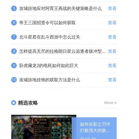
攻城掠地应对阿育王再战的关键策略是什么
查看
5
帝王三国招贤令可以如何获取
查看
6
北斗星君在乱斗西游中怎么过关
查看
7
怎样提高无尽的拉格朗日星云追逐者脉冲型加点的生存能力
查看
8
卧虎藏龙2的电耗如何如此巨大
查看
9
攻城掠地挂饰的获取方法是什么
查看
10
精选攻略
More->
如何在影之刃中
打败强大的敌人
呢