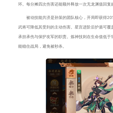
环。每分摊四次伤害还能额外释放一次无龙渊值回复
被动技能共济是孙策的团队核心，开局即获得2
武将可降低其受到的主动伤害。星宫进阶后护盾可覆
承担承伤与保护友军的职责。炼神技则在生命值低于
能稳住战局，避免被秒杀。