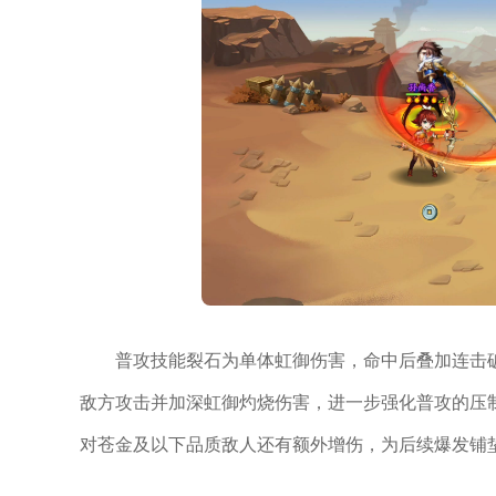
普攻技能裂石为单体虹御伤害，命中后叠加连击
敌方攻击并加深虹御灼烧伤害，进一步强化普攻的压
对苍金及以下品质敌人还有额外增伤，为后续爆发铺