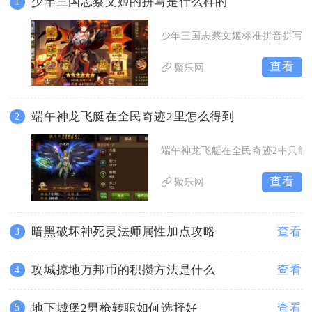
少年三国志蔡文姬的拼写是什么样的
1
少年三国志蔡文姬标准拼音拼写为cài
查看
聚乐网
端午神龙飞艇在全民奇迹2里怎么得到
2
端午神龙飞艇在全民奇迹2中只能
查看
聚乐网
暗黑破坏神死灵法师属性加点攻略
查看
3
攻城掠地万邦币的积攒方法是什么
查看
4
地下城堡2男枪转职如何选择好
查看
5