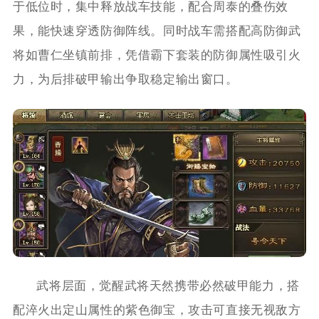
于低位时，集中释放战车技能，配合周泰的叠伤效
果，能快速穿透防御阵线。同时战车需搭配高防御武
将如曹仁坐镇前排，凭借霸下套装的防御属性吸引火
力，为后排破甲输出争取稳定输出窗口。
武将层面，觉醒武将天然携带必然破甲能力，搭
配淬火出定山属性的紫色御宝，攻击可直接无视敌方