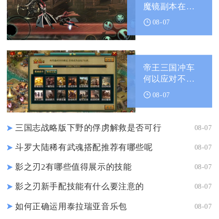
魔镜副本在哪
里找
08-07
帝王三国冲车
何以应对不被
顶翻的挑战
08-07
三国志战略版下野的俘虏解救是否可行
08-07
斗罗大陆稀有武魂搭配推荐有哪些呢
08-07
影之刃2有哪些值得展示的技能
08-07
影之刃新手配技能有什么要注意的
08-07
如何正确运用泰拉瑞亚音乐包
08-07