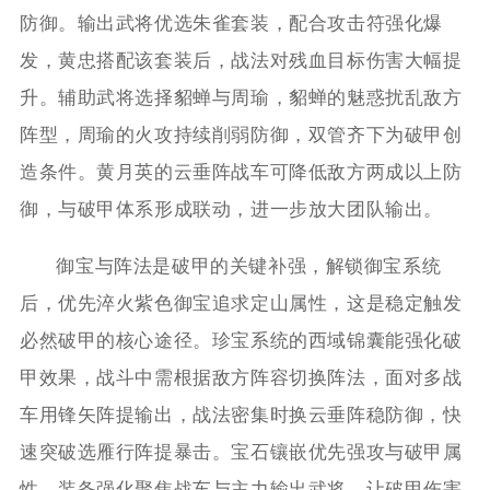
防御。输出武将优选朱雀套装，配合攻击符强化爆
发，黄忠搭配该套装后，战法对残血目标伤害大幅提
升。辅助武将选择貂蝉与周瑜，貂蝉的魅惑扰乱敌方
阵型，周瑜的火攻持续削弱防御，双管齐下为破甲创
造条件。黄月英的云垂阵战车可降低敌方两成以上防
御，与破甲体系形成联动，进一步放大团队输出。
御宝与阵法是破甲的关键补强，解锁御宝系统
后，优先淬火紫色御宝追求定山属性，这是稳定触发
必然破甲的核心途径。珍宝系统的西域锦囊能强化破
甲效果，战斗中需根据敌方阵容切换阵法，面对多战
车用锋矢阵提输出，战法密集时换云垂阵稳防御，快
速突破选雁行阵提暴击。宝石镶嵌优先强攻与破甲属
性，装备强化聚焦战车与主力输出武将，让破甲伤害