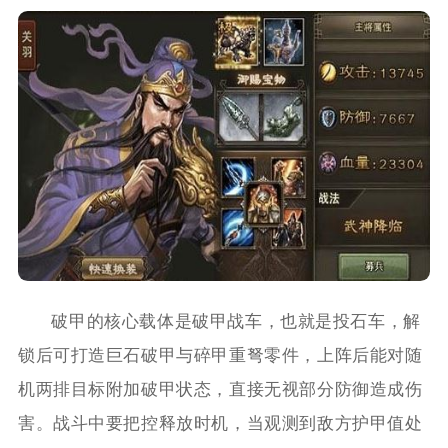
破甲的核心载体是破甲战车，也就是投石车，解
锁后可打造巨石破甲与碎甲重弩零件，上阵后能对随
机两排目标附加破甲状态，直接无视部分防御造成伤
害。战斗中要把控释放时机，当观测到敌方护甲值处