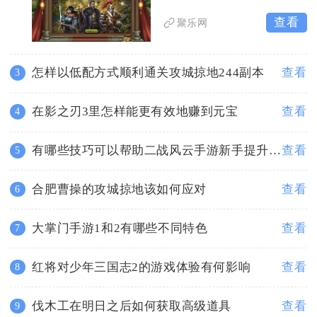
查看
聚乐网
怎样以低配方式顺利通关攻城掠地244副本
查看
3
在影之刃3里怎样能更有效地赚到元宝
查看
4
有哪些技巧可以帮助二战风云手游新手提升声望
查看
5
合肥曹操的攻城掠地该如何应对
查看
6
大掌门手游1和2有哪些不同特色
查看
7
红将对少年三国志2的游戏体验有何影响
查看
8
伐木工在明日之后如何获取高级道具
查看
9