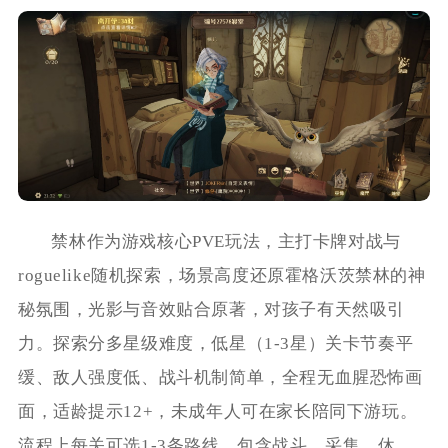
禁林作为游戏核心PVE玩法，主打卡牌对战与
roguelike随机探索，场景高度还原霍格沃茨禁林的神
秘氛围，光影与音效贴合原著，对孩子有天然吸引
力。探索分多星级难度，低星（1-3星）关卡节奏平
缓、敌人强度低、战斗机制简单，全程无血腥恐怖画
面，适龄提示12+，未成年人可在家长陪同下游玩。
流程上每关可选1-3条路线，包含战斗、采集、休