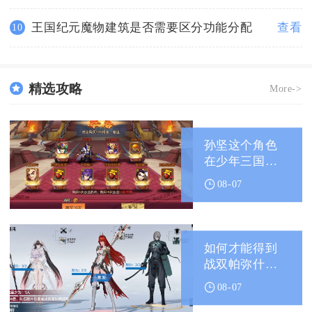
王国纪元魔物建筑是否需要区分功能分配
查看
10
精选攻略
More->
孙坚这个角色
在少年三国志
中怎样书写
08-07
如何才能得到
战双帕弥什装
备
08-07