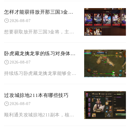
怎样才能获得放开那三国3金将呢
2026-08-07
想要获取放开那三国3金将，主要依靠金将招募抽取、红将升金转化、各类限时活动领取以及长期积攒
卧虎藏龙擒龙掌的练习对身体有哪些好处
2026-08-07
持续练习卧虎藏龙擒龙掌能够全面强化角色肉身基础属性、优化近战缠斗能力，同时激活专属气血循环
过攻城掠地211本有哪些技巧
2026-08-07
顺利通关攻城掠地211副本，核心技巧集中在固定武将排阵、精准战法释放节奏、硬件门槛把控、斩