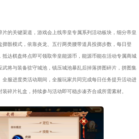
碎片的关键渠道，游戏会上线帝皇专属系列活动板块，细分帝皇
盘掷骰模式，依靠炎龙、五行两类腰带道具投掷步数，每日登
，抵达棋盘终点即可领取帝皇能源币，能源币能在活动专属商城
应武将与装备驻守城池，镇压城池暴乱后掉落拼图碎片，拼图集
。全服进度类活动期间，全服玩家共同完成每日任务提升活动进
时装碎片礼盒，持续参与活动即可稳步凑齐合成所需素材。