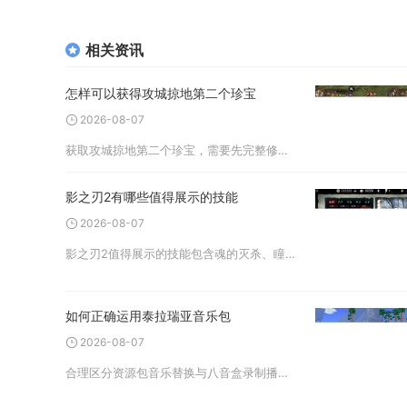
相关资讯
怎样可以获得攻城掠地第二个珍宝
2026-08-07
获取攻城掠地第二个珍宝，需要先完整修复第一件珍宝，再持续参与丝绸之路积攒二珍宝全套部件碎片，同步积累丝绸、西域锦囊等配套资源，满足修复条件后即可解锁激活。游戏内珍宝系统在等级抵达150级、解锁丝绸之路玩法后正式
影之刃2有哪些值得展示的技能
2026-08-07
影之刃2值得展示的技能包含魂的灭杀、瞳媚的光之罚、钩者的夺命狂杀、上官斩魔之乱、银月狂风暴雨，兼具出众视觉特效、流畅连招手感，同时适配副本刷图、巅峰死斗竞技两大场景，不管是录制战斗素材展示操作，还是实战打出高光
如何正确运用泰拉瑞亚音乐包
2026-08-07
合理区分资源包音乐替换与八音盒录制播放两套体系、规范文件部署路径、搭配场景灵活切换播放方式，就是泰拉瑞亚音乐包的核心运用思路，兼顾自定义原声替换与游戏内实时音乐控制，同时规避常见加载失效、音乐冲突等问题。想要完