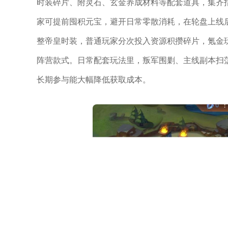
时装碎片、附灵石、玄金养成材料等配套道具，集齐
家可提前囤积元宝，避开日常零散消耗，在轮盘上线
整帝皇时装，普通玩家分次投入资源积攒碎片，氪金
阵营款式。日常配套玩法里，叛军围剿、主线副本扫
长期参与能大幅降低获取成本。