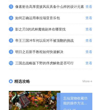
像素射击高厚度披风应具备什么样的设计元素
查看
5
如何正确运用泰拉瑞亚音乐包
查看
6
影之刃3的武林魔镜副本在哪里找
查看
7
帝王三国冲车何以应对不被顶翻的挑战
查看
8
明日之后新手教程如何快速解决
查看
9
三国志战略版下野的俘虏解救是否可行
查看
10
精选攻略
More->
忘仙宠物收藏功
能的操作方法是
什么