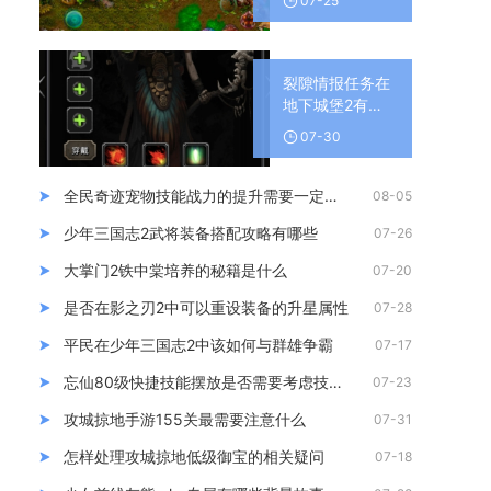
07-25
裂隙情报任务在
地下城堡2有什
么特点
07-30
全民奇迹宠物技能战力的提升需要一定的技巧吗
08-05
少年三国志2武将装备搭配攻略有哪些
07-26
大掌门2铁中棠培养的秘籍是什么
07-20
是否在影之刃2中可以重设装备的升星属性
07-28
平民在少年三国志2中该如何与群雄争霸
07-17
忘仙80级快捷技能摆放是否需要考虑技能的冷却时间
07-23
攻城掠地手游155关最需要注意什么
07-31
怎样处理攻城掠地低级御宝的相关疑问
07-18