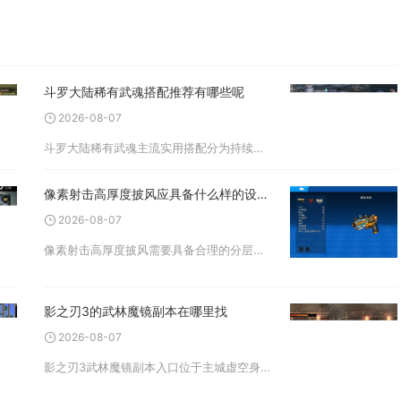
斗罗大陆稀有武魂搭配推荐有哪些呢
2026-08-07
斗罗大陆稀有武魂主流实用搭配分为持续灼烧体系、追击爆发体系、功能续航控制体系三类，包含邪火凤凰搭配蓝银皇、幽冥灵猫搭配昊天锤、九心海棠搭配骨龙三套高适配组合，同时还有四眼猫鹰、六翼天使衍生搭配可供选择，适配副本
像素射击高厚度披风应具备什么样的设计元素
2026-08-07
像素射击高厚度披风需要具备合理的分层像素结构、收敛式外轮廓、低干扰纹理分区、适配对战的色彩梯度，同时兼顾动态形变逻辑与角色本体边界避让，在保证厚重视觉观感的前提下，规避外观体积带来的实战劣势。高厚度披风区别于轻
影之刃3的武林魔镜副本在哪里找
2026-08-07
影之刃3武林魔镜副本入口位于主城虚空身旁的降魔铃铛交互点，完成指定主线任务解锁后，点击铃铛即可进入副本界面。很多新手玩家容易将武林魔镜和地图主线副本混淆，反复在大地图寻找关卡入口，实际上该副本不属于野外地图关卡