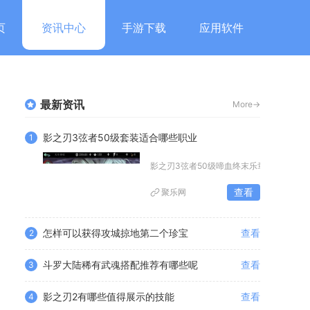
页
资讯中心
手游下载
应用软件
最新资讯
More->
影之刃3弦者50级套装适合哪些职业
1
影之刃3弦者50级啼血终末乐章套装首选
查看
聚乐网
怎样可以获得攻城掠地第二个珍宝
查看
2
斗罗大陆稀有武魂搭配推荐有哪些呢
查看
3
影之刃2有哪些值得展示的技能
查看
4