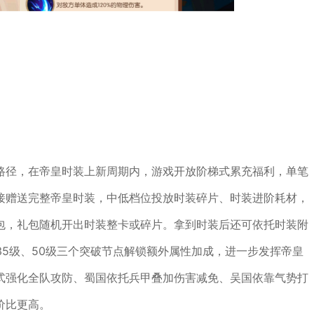
路径，在帝皇时装上新周期内，游戏开放阶梯式累充福利，单笔
接赠送完整帝皇时装，中低档位投放时装碎片、时装进阶耗材，
包，礼包随机开出时装整卡或碎片。拿到时装后还可依托时装附
35级、50级三个突破节点解锁额外属性加成，进一步发挥帝皇
式强化全队攻防、蜀国依托兵甲叠加伤害减免、吴国依靠气势打
价比更高。