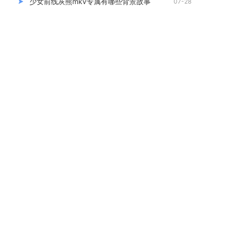
少女前线灰熊mkv专属有哪些背景故事
07-28