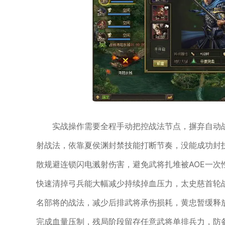
实战操作需要全程手动把控战法节点，摒弃自动
射战法，依靠夏侯渊封禁技能打断节奏，没能成功封
散规避连锁闪电溅射伤害，避免武将扎堆被AOE一
快速清掉弓兵能大幅减少持续掉血压力，太史慈首轮
名部将的战法，减少后排武将承伤损耗，黄忠暂缓释
完成血量压制，残局阶段留存任意武将单排兵力，防