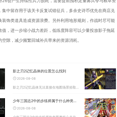
诗26会产生持续性兵力损耗，需要提前囤积足量募兵令与粮草资
，集中留存用于该关卡反复试错征兵，多余史诗币优先在商店兑
换装饰类道具造成资源浪费。另外利用地形规则，作战时尽可能
数值，进一步缩小战力差距，低练度阵容可以少量投放影子拖延
的空隙，减少频繁回城补兵带来的资源消耗。
影之刃2记忆晶体的位置怎么找到
2026-08-08
影之刃2记忆晶体无法直接在地图场景拾取，主要依靠副本掉落碎片合成、悬赏任务奖励、试炼挑战以及商店刷新获取，稳定刷取点位集中在昼夜空间副本、高阶悬赏关卡与无尽试炼模式。记忆晶体是角色技能共鸣、战技进阶不可或缺的核
少年三国志2中的步练师属于什么种类的卡片
2026-08-08
少年三国志2中的步练师包含两类核心卡片品类，其一为吴国阵营虹金品质辅助武将卡，其二是专属天金品质红颜职业卡片，两种卡片形态适配不同上阵体系，也是该角色贯穿游戏前中后期的核心卡牌分类定位，主流高阶养成体系里虹金凝