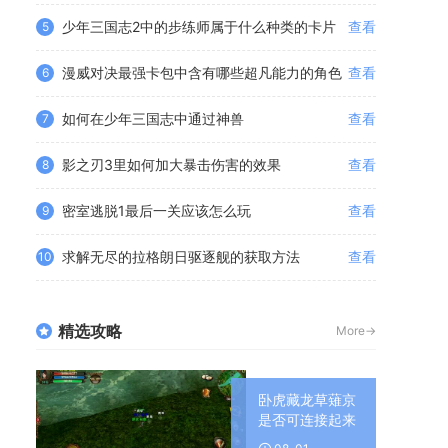
少年三国志2中的步练师属于什么种类的卡片
查看
5
漫威对决最强卡包中含有哪些超凡能力的角色
查看
6
如何在少年三国志中通过神兽
查看
7
影之刃3里如何加大暴击伤害的效果
查看
8
密室逃脱1最后一关应该怎么玩
查看
9
求解无尽的拉格朗日驱逐舰的获取方法
查看
10
精选攻略
More->
卧虎藏龙草薙京
是否可连接起来