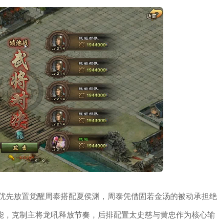
排优先放置觉醒周泰搭配夏侯渊，周泰凭借固若金汤的被动承担绝
能，克制主将龙吼释放节奏，后排配置太史慈与黄忠作为核心输