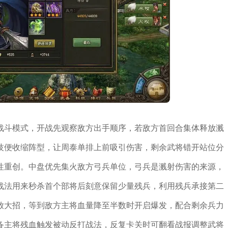
战斗模式，开战先观察敌方出手顺序，若敌方首回合集体释放溅
技便收缩阵型，让周泰单排上前吸引伤害，剩余武将错开站位分
次性重创。中盘优先集火敌方弓兵单位，弓兵是溅射伤害的来源，
战法用来秒杀首个部将后刻意保留少量残兵，利用残兵承接第二
放大招，等到敌方主将血量降至半数时开启爆发，配合剩余兵力
备主将残血触发被动反打战法，反复卡关时可翻看战报调整武将