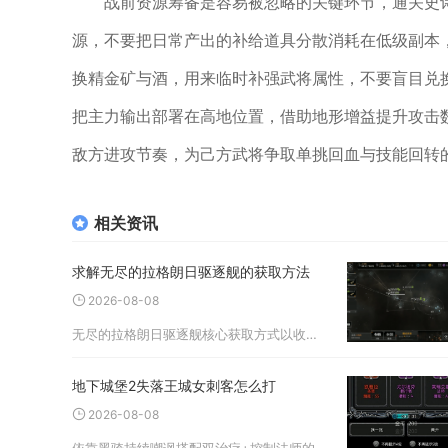
战前资源筹备是容易被忽略的关键环节，通关史
源，不要把日常产出的补给道具分散消耗在低级副本
换精金矿与酒，用来临时补强武将属性，不要盲目兑
把主力输出部署在高地位置，借助地形增益提升攻击
敌方进攻节奏，为己方武将争取单挑回血与技能回转
相关资讯
求解无尽的拉格朗日驱逐舰的获取方法
2026-08-08
无尽的拉格朗日驱逐舰核心获取方式以收集永久舰船蓝图为主，搭配星系协议限时奖励、档案定向研究、未央资助计划奖励以及部分特殊活动兑换，拥有蓝图之后消耗资源就能持续建造驱逐舰，临时舰船奖励无法长期生产，不能作为稳定获
地下城堡2失落王城女刺客怎么打
2026-08-08
依靠黑骑持续嘲讽搭配双治疗+控制法师的标准四角色阵容，配齐免疫流血、瘟疫装备并严格调整力速比与战术阈值，即可稳定通关失落王城女刺客，无需高阶转职角色也能完成挑战。该BOSS位于失落王城坐标42,14，触发战斗时