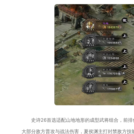
史诗26首选适配山地地形的成型武将组合，前
大部分敌方普攻与战法伤害，夏侯渊主打封禁敌方技