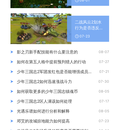
08-01
二战风云2划水
行为是否违反游
戏规定
07-23
影之刃新手配技能有什么要注意的
08-07
如何在第五人格中提前预判猎人的行动
07-27
少年三国志2军团发红包是否能增强成员对游戏的热情
07-21
少年三国志2如何迅速涨战斗力
07-30
如何获取更多的少年三国志镇魂币
08-05
少年三国志2区人满该如何处理
07-17
光遇乐谱如何进行分析和解释
08-05
邓艾的攻城掠地能力如何提高
07-23