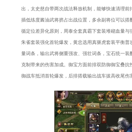
出，太史慈自带两次战法释放机制，能够快速清理前
插低练度酱油武将挤占出战位置，多余副将位可以搭
循定位差异化原则，周泰全套真霸下套装堆砌血量与
朱雀套装强化首轮爆发，黄忠选用真驱虎套装平衡普
量词条，输出武将侧重强攻、强壮词条，宝石统一装
克制带来的伤害加成。御宝方面前排双防御御宝叠抗
御战车抵消首轮爆发，后排搭载输出战车拔高收尾伤