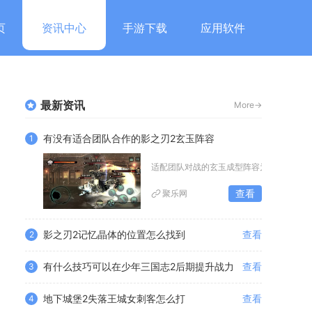
页
资讯中心
手游下载
应用软件
最新资讯
More->
有没有适合团队合作的影之刃2玄玉阵容
1
适配团队对战的玄玉成型阵容为玄玉+剑玄
查看
聚乐网
影之刃2记忆晶体的位置怎么找到
查看
2
有什么技巧可以在少年三国志2后期提升战力
查看
3
地下城堡2失落王城女刺客怎么打
查看
4