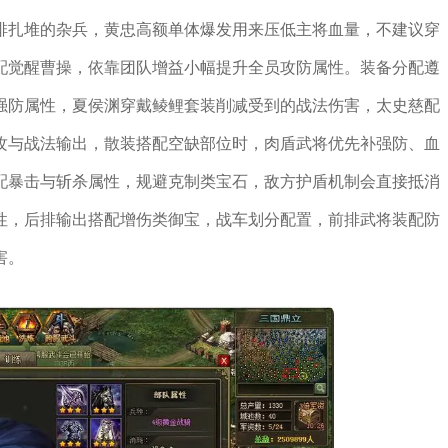
排扎堆的杂兵，黄忠高额单体爆发用来压低主将血量，不建议穿
配觉醒曹操，依靠团队增益小幅提升全员攻防属性。装备分配遵
强防属性，夏侯渊穿戴鲮鲤套装削减受到的战法伤害，太史慈配
攻与战法输出，散装搭配空缺部位时，肉盾武将优先补强防、血
配暴击与斩杀属性，规避克制类宝石，敌方护盾机制会直接抵消
性，后排输出搭配增伤类御宝，战车划分配置，前排武将装配防
害。