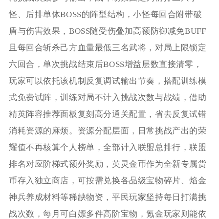
怪、后排单体BOSS的阵型结构，小怪每回合附带破
盾与伤害效果，BOSS随受伤叠加高额防御减免BUFF
且每回合斩杀己方血量最低三名武将，对局上限锁定
六回合，单次挑战结束后BOSS增益层数直接清零，
玩家可以依托该机制反复调试输出节奏，搭配训练模
式免费试阵，训练对局不计入挑战次数与战绩，借助
精英阵容推荐面板复刻高分通关配置，省去反复试错
消耗资源的麻烦。资源分配层面，日常挑战产出的荣
耀值不再核算个人榜单，全部计入联盟总排行，联盟
排名对应阶梯式额外奖励，英灵金币作为全新专属货
币存入独立商店，可按需兑换各品级宝物碎片、焰金
神兵养成材料等稀缺物资，平民玩家坚持每日打满挑
战次数，每月可白嫖多件高阶宝物，氪金玩家则能依