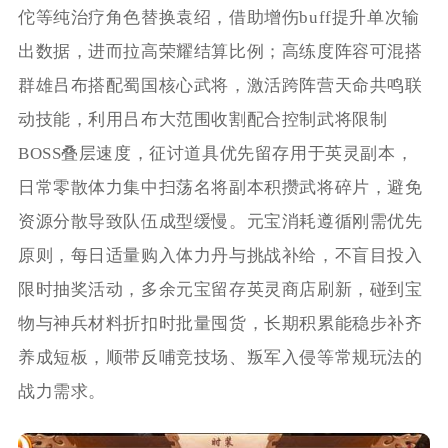
佗等纯治疗角色替换袁绍，借助增伤buff提升单次输
出数据，进而拉高荣耀结算比例；高练度阵容可混搭
群雄吕布搭配蜀国核心武将，激活跨阵营天命共鸣联
动技能，利用吕布大范围收割配合控制武将限制
BOSS叠层速度，征讨道具优先留存用于英灵副本，
日常零散体力集中扫荡名将副本积攒武将碎片，避免
资源分散导致队伍成型缓慢。元宝消耗遵循刚需优先
原则，每日适量购入体力丹与挑战补给，不盲目投入
限时抽奖活动，多余元宝留存英灵商店刷新，碰到宝
物与神兵材料折扣时批量囤货，长期积累能稳步补齐
养成短板，顺带反哺竞技场、叛军入侵等常规玩法的
战力需求。