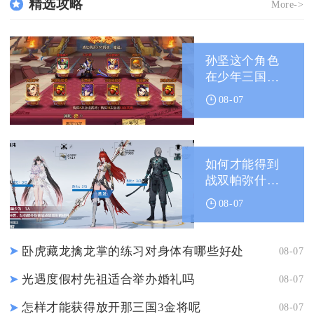
精选攻略
More->
孙坚这个角色
在少年三国志
中怎样书写
08-07
如何才能得到
战双帕弥什装
备
08-07
卧虎藏龙擒龙掌的练习对身体有哪些好处
08-07
光遇度假村先祖适合举办婚礼吗
08-07
怎样才能获得放开那三国3金将呢
08-07