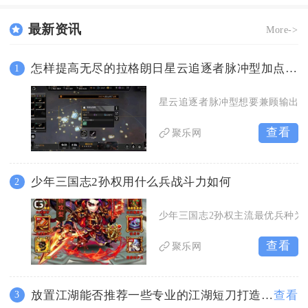
最新资讯
More->
怎样提高无尽的拉格朗日星云追逐者脉冲型加点的生存能力
1
星云追逐者脉冲型想要兼顾输出
查看
聚乐网
少年三国志2孙权用什么兵战斗力如何
2
少年三国志2孙权主流最优兵种为
查看
聚乐网
放置江湖能否推荐一些专业的江湖短刀打造教程
查看
3