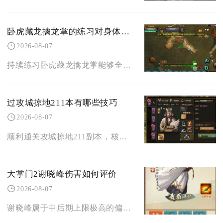
卧虎藏龙擒龙掌的练习对身体有哪些好处
2026-08-07
持续练习卧虎藏龙擒龙掌能够全面强化角色肉身基础属性、优化近战缠斗能力，同时激活专属气血循环
过攻城掠地211本有哪些技巧
2026-08-07
顺利通关攻城掠地211副本，核心技巧集中在固定武将排阵、精准战法释放节奏、硬件门槛把控、斩
大掌门2谢晓峰伤害如何评价
2026-08-07
谢晓峰属于中后期上限极高的偏副C侠客，持续伤害能力稳定，爆发依托全队攻击面板联动，PVE长