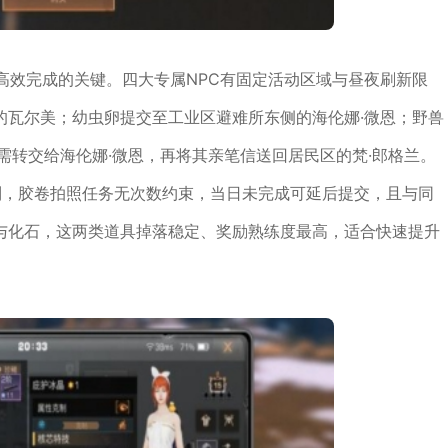
高效完成的关键。四大专属NPC有固定活动区域与昼夜刷新限
的瓦尔美；幼虫卵提交至工业区避难所东侧的海伦娜·微恩；野兽
需转交给海伦娜·微恩，再将其亲笔信送回居民区的梵·郎格兰。
制，胶卷拍照任务无次数约束，当日未完成可延后提交，且与同
与化石，这两类道具掉落稳定、奖励熟练度最高，适合快速提升