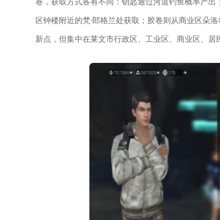
卷，获取方式各有不同：钥匙通过河道钓鱼概率产出
区钟楼附近的梵·郎格兰处获取；胶卷则从商业区朵洛
新点，但集中在莱文市行政区、工业区、商业区、居