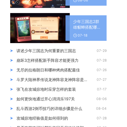
08-06
少年三国志2群
雄貂蝉搭配哪些
武将的阵容最强
07-18
讲述少年三国志为何重要的三国志
07-29
崩坏3怎样搭配新手阵容才能更强力
07-28
无尽的拉格朗日和哪种烤肉搭配最佳
07-26
斗罗大陆神界传说龙神阵容龙神阵容是否需要根据战局变化
07-27
张飞在攻城掠地时应穿怎样的套装
07-17
如何更快地通过开心消消乐197关
08-06
乱斗西游2倒币技巧的详细步骤是什么
08-04
攻城掠地经验值是如何得到的
07-28