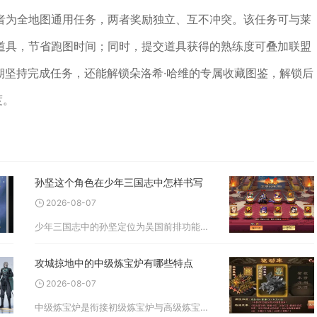
者为全地图通用任务，两者奖励独立、互不冲突。该任务可与莱
道具，节省跑图时间；同时，提交道具获得的熟练度可叠加联盟
长期坚持完成任务，还能解锁朵洛希·哈维的专属收藏图鉴，解锁后
度。
孙坚这个角色在少年三国志中怎样书写
2026-08-07
少年三国志中的孙坚定位为吴国前排功能型武将，核心价值在于列伤输出、清除敌方增益，同时为全队提供攻防加成，适配吴国主流合击体系，合理搭配装备与阵容能够贯穿前期过渡直至中后期成型队伍。孙坚普攻可以对一列目标造成伤害
攻城掠地中的中级炼宝炉有哪些特点
2026-08-07
中级炼宝炉是衔接初级炼宝炉与高级炼宝炉的核心锻造设施，核心特点集中在解锁品质锻造权限、缩短炼制耗时、优化材料消耗配比、积累锻造熟练度四大维度，同时也是批量打造红色御宝的唯一基础锻造载体，是中期玩家提升武将综合战