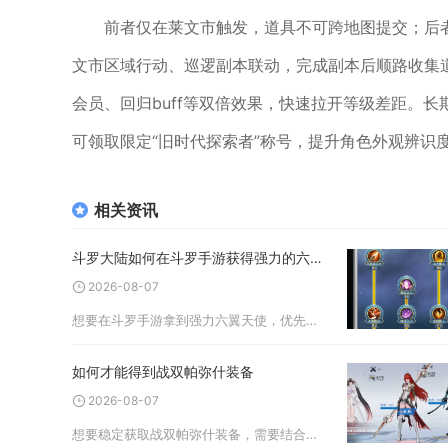
前者仅在莱文市触发，道具不可跨地图提交；后
文市区域行动、巡逻副本联动，完成副本后顺路收集
会员、回归buff等双倍效果，快速拉开等级差距。
可领取限定“旧时代探索者”称号，提升角色外观辨识
相关资讯
斗罗大陆如何在斗罗手游获得强力的六翼天使
2026-08-07
想要在斗罗手游拿到强力六翼天使，优先通过限定觉醒卡池抽取武魂本体，再完成魂环配置、魂骨打磨与阵容适配，才可以把该强攻系武魂的完整实力释放出来。六翼天使属于光属性强攻定位，依靠闪光、光能、升腾三层状态循环打出伤害
如何才能得到战双帕弥什装备
2026-08-07
想要稳定获取战双帕弥什装备，需要结合研发抽取、副本刷取、各类商店定向兑换三条核心路径，合理分配血清与黑卡资源，区分开荒过渡装备与毕业装备，搭配长期周常玩法积累兑换素材，循序渐进集齐武器与意识套装。装备分为武器和