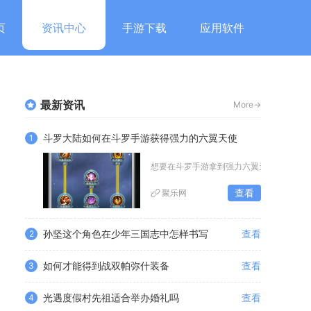
页
资讯中心
手游下载
应用软件
最新资讯
More->
斗罗大陆如何在斗罗手游获得强力的六翼天使
1
想要在斗罗手游拿到强力六翼天使，优先通
查看
聚乐网
孙坚这个角色在少年三国志中怎样书写
查看
2
如何才能得到战双帕弥什装备
查看
3
光遇度假村先祖适合举办婚礼吗
查看
4