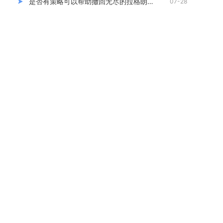
是否有策略可以帮助撤回无尽的拉格朗日支援的船
07-28