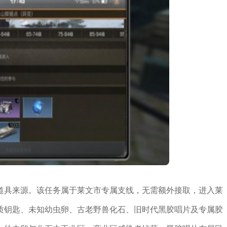
道具来源。该任务属于莱文市专属支线，无需额外接取，进入莱
质钥匙、未知幼虫卵、古老野兽化石、旧时代黑胶唱片及专属胶