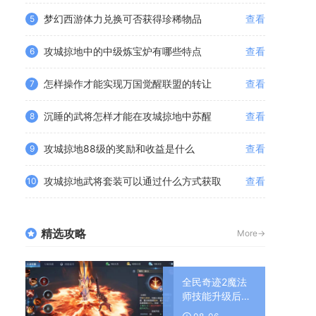
梦幻西游体力兑换可否获得珍稀物品
查看
5
攻城掠地中的中级炼宝炉有哪些特点
查看
6
怎样操作才能实现万国觉醒联盟的转让
查看
7
沉睡的武将怎样才能在攻城掠地中苏醒
查看
8
攻城掠地88级的奖励和收益是什么
查看
9
攻城掠地武将套装可以通过什么方式获取
查看
10
精选攻略
More->
全民奇迹2魔法
师技能升级后有
哪些增益效果