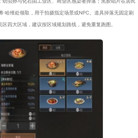
；幼虫卵与化石由工业区、商业区感染者掉落；黑胶唱片在居民
希·哈维处领取，用于拍摄指定场景或NPC。道具掉落无固定刷
民区四大区域，建议按区域规划路线，避免重复跑图。